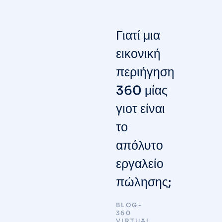
Γιατί μια
εικονική
περιήγηση
360 μίας
γιοτ είναι
το
απόλυτο
εργαλείο
πώλησης;
BLOG-
360
VIRTUAL