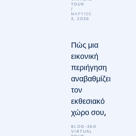
TOUR
ΜΆΡΤΙΟΣ
3, 2026
Πώς μια
εικονική
περιήγηση
αναβαθμίζει
τον
εκθεσιακό
χώρο σου,
BLOG-360
VIRTUAL