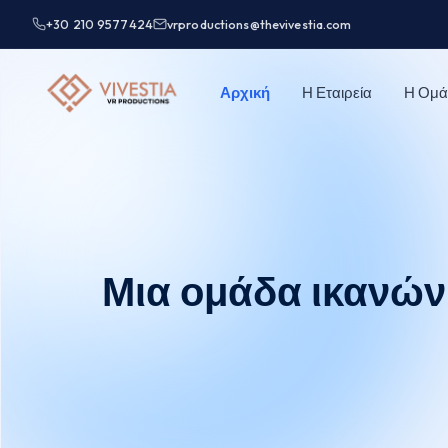
+30 210 9577424
vrproductions@thevivestia.com
Αρχική
Η Εταιρεία
Η Ομά
Μια ομάδα ικανών 
You are here: