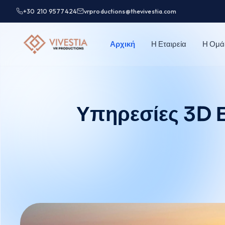
+30 210 9577424
vrproductions@thevivestia.com
Αρχική
Η Εταιρεία
Η Ομά
Υπηρεσίες 3D 
You are here: