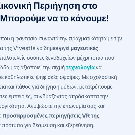
Εικονική Περιήγηση στο
 Μπορούμε να το κάνουμε!
όπου η φαντασία συναντά την πραγματικότητα με την
α της Vivestia να δημιουργεί
μαγευτικές
ολυτελείς σουίτες ξενοδοχείων μέχρι τοπία που
άδα μας αξιοποιεί την αιχμή
τεχνολογία
να
 σε καθηλωτικές ψηφιακές σφαίρες. Με σχολαστική
ια και πάθος για
διήγηση μύθων
, μετατρέπουμε
τες εμπειρίες, συνδυάζοντας απρόσκοπτα την
ουργικότητα. Ανυψώστε την επωνυμία σας και
ε
Προσαρμοσμένες περιηγήσεις VR της
α πρότυπα για δέσμευση και εξερεύνηση.