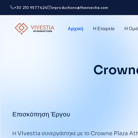
+30 210 9577424
vrproductions@thevivestia.com
Αρχική
Η Εταιρεία
Η Ομά
Crowne
Επισκόπηση Έργου
Η Vivestia συνεργάστηκε με το Crowne Plaza Ath