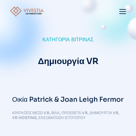
ΚΑΤΗΓΟΡΊΑ ΒΙΤΡΊΝΑΣ
Δημιουργία VR
Οικία Patrick & Joan Leigh Fermor
ΚΡΑΤΉΣΕΙΣ ΜΈΣΩ VR
,
ΒΊΛΑ
,
ΠΡΌΣΘΕΤΑ VR
,
ΔΗΜΙΟΥΡΓΊΑ VR
,
VR HOSTING
,
ΕΝΣΩΜΆΤΩΣΗ ΙΣΤΌΤΟΠΟΥ