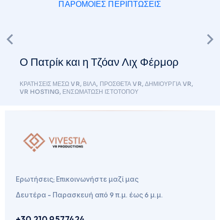
ΠΑΡΌΜΟΙΕΣ ΠΕΡΙΠΤΏΣΕΙΣ
Ο Πατρίκ και η Τζόαν Λιχ Φέρμορ
ΚΡΑΤΉΣΕΙΣ ΜΈΣΩ VR
,
ΒΊΛΑ
,
ΠΡΌΣΘΕΤΑ VR
,
ΔΗΜΙΟΥΡΓΊΑ VR
,
VR HOSTING
,
ΕΝΣΩΜΆΤΩΣΗ ΙΣΤΌΤΟΠΟΥ
Ερωτήσεις; Επικοινωνήστε μαζί μας
Δευτέρα - Παρασκευή από 9 π.μ. έως 6 μ.μ.
+30 210 9577424