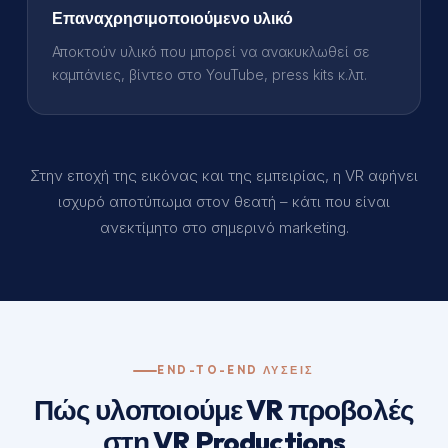
Επαναχρησιμοποιούμενο υλικό
Αποκτούν υλικό που μπορεί να ανακυκλωθεί σε
καμπάνιες, βίντεο στο YouTube, press kits κ.λπ.
Στην εποχή της εικόνας και της εμπειρίας, η VR αφήνει
ισχυρό αποτύπωμα στον θεατή – κάτι που είναι
ανεκτίμητο στο σημερινό marketing.
END-TO-END ΛΥΣΕΙΣ
Πώς υλοποιούμε VR προβολές
στη VR Productions