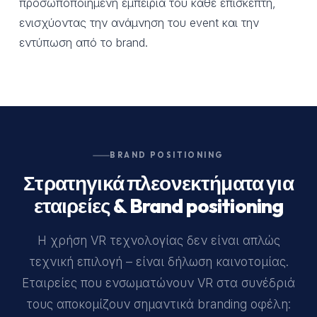
προσωποποιημένη εμπειρία του κάθε επισκέπτη,
ενισχύοντας την ανάμνηση του event και την
εντύπωση από το brand.
BRAND POSITIONING
Στρατηγικά πλεονεκτήματα για
εταιρείες & Brand positioning
Η χρήση VR τεχνολογίας δεν είναι απλώς
τεχνική επιλογή – είναι δήλωση καινοτομίας.
Εταιρείες που ενσωματώνουν VR στα συνέδριά
τους αποκομίζουν σημαντικά branding οφέλη: