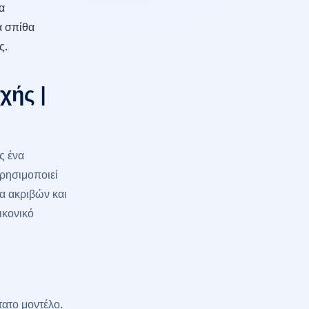
α
α σπίθα
ς.
χής |
ς ένα
ρησιμοποιεί
α ακριβών και
ικονικό
τατο μοντέλο.