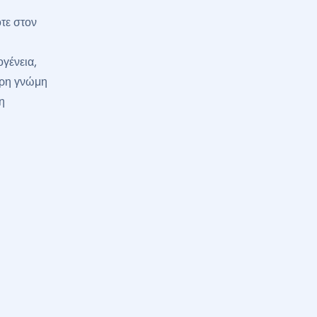
τε στον
ογένεια,
ερη γνώμη
η