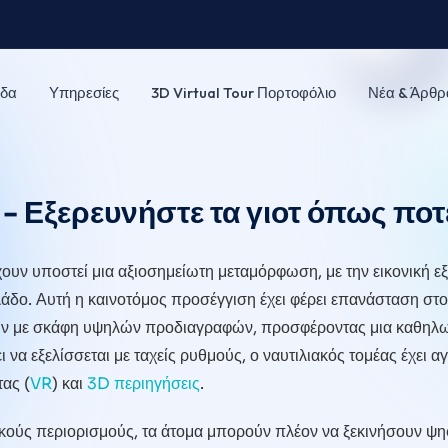
δα
Υπηρεσίες
3D Virtual Tour Πορτοφόλιο
Νέα & Άρθρ
- Εξερευνήστε τα γιοτ όπως ποτ
έχουν υποστεί μια αξιοσημείωτη μεταμόρφωση, με την εικονική 
λάδο. Αυτή η καινοτόμος προσέγγιση έχει φέρει επανάσταση στο
ρούν με σκάφη υψηλών προδιαγραφών, προσφέροντας μια καθηλω
να εξελίσσεται με ταχείς ρυθμούς, ο ναυτιλιακός τομέας έχει α
τας (
VR
) και
3D περιηγήσεις
.
κούς περιορισμούς, τα άτομα μπορούν πλέον να ξεκινήσουν ψηφ