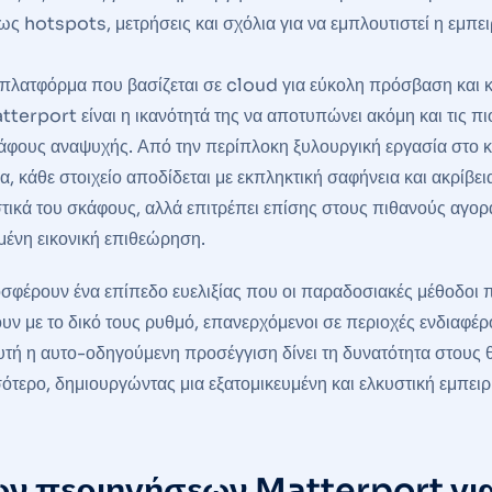
ς hotspots, μετρήσεις και σχόλια για να εμπλουτιστεί η εμπει
α πλατφόρμα που βασίζεται σε cloud για εύκολη πρόσβαση και 
tterport είναι η ικανότητά της να αποτυπώνει ακόμη και τις πι
κάφους αναψυχής. Από την περίπλοκη ξυλουργική εργασία στο κ
κάθε στοιχείο αποδίδεται με εκπληκτική σαφήνεια και ακρίβεια
στικά του σκάφους, αλλά επιτρέπει επίσης στους πιθανούς αγορ
ένη εικονική επιθεώρηση.
οσφέρουν ένα επίπεδο ευελιξίας που οι παραδοσιακές μέθοδοι 
ν με το δικό τους ρυθμό, επανερχόμενοι σε περιοχές ενδιαφέρ
υτή η αυτο-οδηγούμενη προσέγγιση δίνει τη δυνατότητα στους 
τερο, δημιουργώντας μια εξατομικευμένη και ελκυστική εμπειρί
ων περιηγήσεων Matterport για