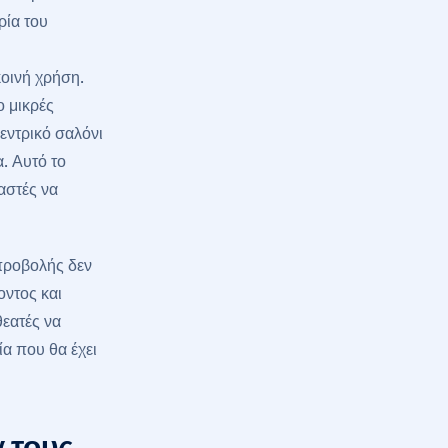
ρία του
κοινή χρήση.
ο μικρές
εντρικό σαλόνι
. Αυτό το
αστές να
προβολής δεν
οντος και
θεατές να
α που θα έχει
 τους