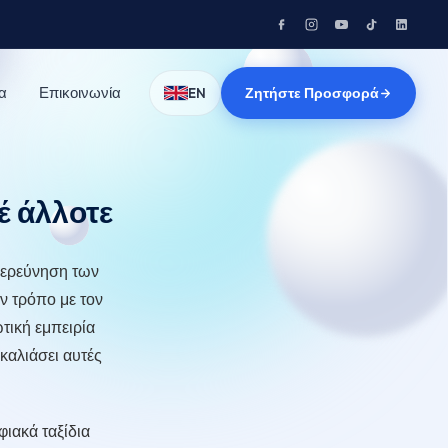
α
Επικοινωνία
Ζητήστε Προσφορά
EN
έ άλλοτε
εξερεύνηση των
ν τρόπο με τον
τική εμπειρία
γκαλιάσει αυτές
ιακά ταξίδια