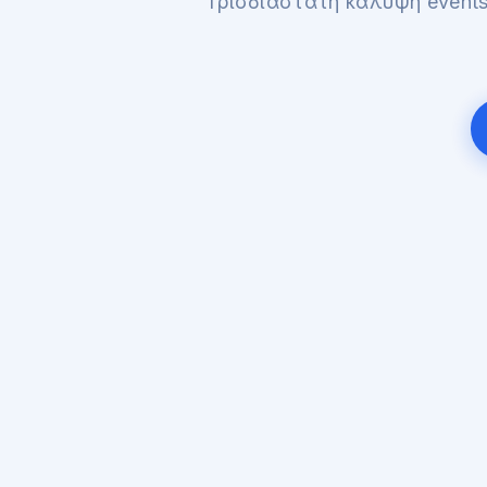
Τρισδιάστατη κάλυψη events 