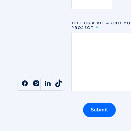
TELL US A BIT ABOUT Y
PROJECT
hr@thevivestia.com
Career at Vivestia
Productions
Submit