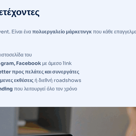
ετέχοντες
vent. Είναι ένα
πολυεργαλείο μάρκετινγκ
που κάθε επαγγελμα
ιστοσελίδα του
tagram, Facebook
με άμεσο link
ter προς πελάτες και συνεργάτες
μενες εκθέσεις
ή διεθνή roadshows
nding
που λειτουργεί όλο τον χρόνο