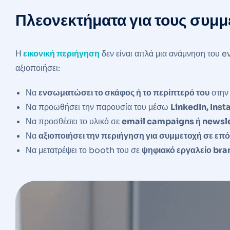
Πλεονεκτήματα για τους συμμ
Η
εικονική περιήγηση
δεν είναι απλά μια ανάμνηση του e
αξιοποιήσει:
Να
ενσωματώσει το σκάφος ή το περίπτερό του
στην 
Να προωθήσει την παρουσία του μέσω
LinkedIn, Ins
Να προσθέσει το υλικό σε
email campaigns ή newslet
Να
αξιοποιήσει την περιήγηση για συμμετοχή σε επό
Να μετατρέψει το booth του σε
ψηφιακό εργαλείο bra