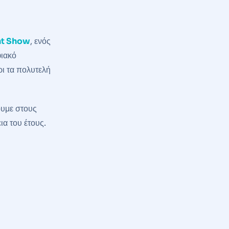
ht Show
, ενός
φιακό
ρι τα πολυτελή
ουμε στους
ια του έτους.