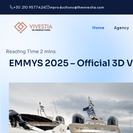
+30 210 9577424
vrproductions@thevivestia.com
Home
Agency
EMMYS 2025 – Official 3D Vi