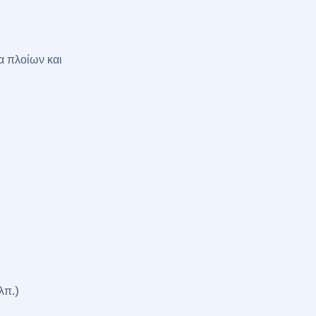
α πλοίων και
λπ.)