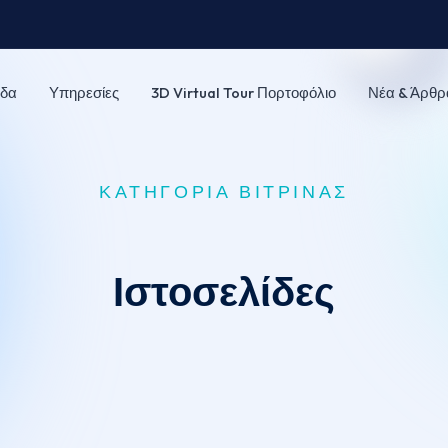
δα
Υπηρεσίες
3D Virtual Tour Πορτοφόλιο
Νέα & Άρθρ
ΚΑΤΗΓΟΡΊΑ ΒΙΤΡΊΝΑΣ
Ιστοσελίδες