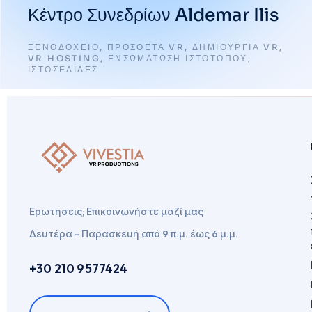
Κέντρο Συνεδρίων Aldemar Ilis
ΞΕΝΟΔΟΧΕΙΟ
,
ΠΡΌΣΘΕΤΑ VR
,
ΔΗΜΙΟΥΡΓΊΑ VR
,
VR HOSTING
,
ΕΝΣΩΜΆΤΩΣΗ ΙΣΤΌΤΟΠΟΥ
,
ΙΣΤΟΣΕΛΊΔΕΣ
Ερωτήσεις; Επικοινωνήστε μαζί μας
Δευτέρα - Παρασκευή από 9 π.μ. έως 6 μ.μ.
+30 210 9577424